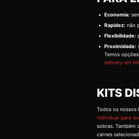
Economia:
sem
Rapidez:
não p
Flexibilidade:
p
Proximidade:
s
Temos opções
delivery em Ni
KITS D
Todos os nossos 
individual para le
sobras. Também of
carnes selecionad