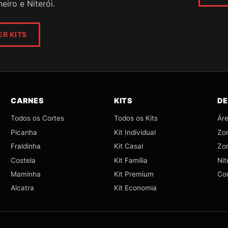
eiro e Niterói.
ER KITS
CARNES
KITS
DE
Todos os Cortes
Todos os Kits
Áre
Picanha
Kit Individual
Zo
Fraldinha
Kit Casal
Zo
Costela
Kit Família
Nit
Maminha
Kit Premium
Co
Alcatra
Kit Economia