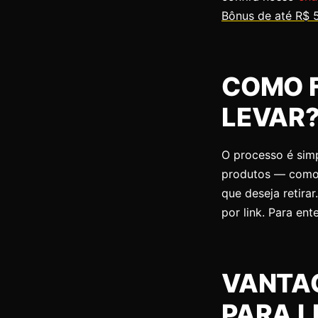
Bônus de até R$ 
COMO 
LEVAR
O processo é sim
produtos — como p
que deseja retir
por link. Para en
VANTAG
PARA L