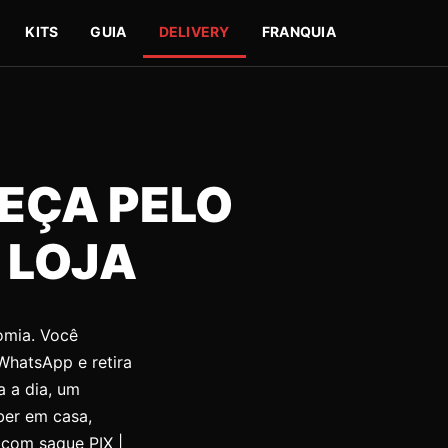
KITS
GUIA
DELIVERY
FRANQUIA
EÇA PELO
 LOJA
omia. Você
WhatsApp e retira
a a dia, um
ber em casa,
o com saque PIX
|