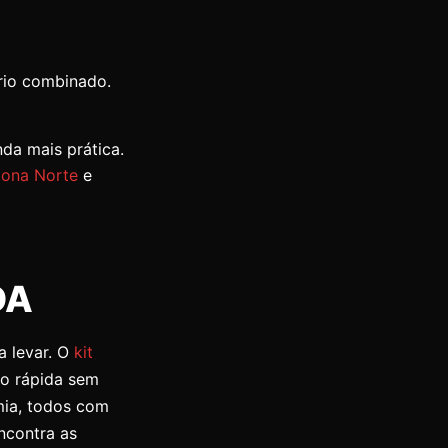
rio combinado.
nda mais prática.
Zona Norte
e
DA
a levar. O
kit
ão rápida sem
mia, todos com
ncontra as