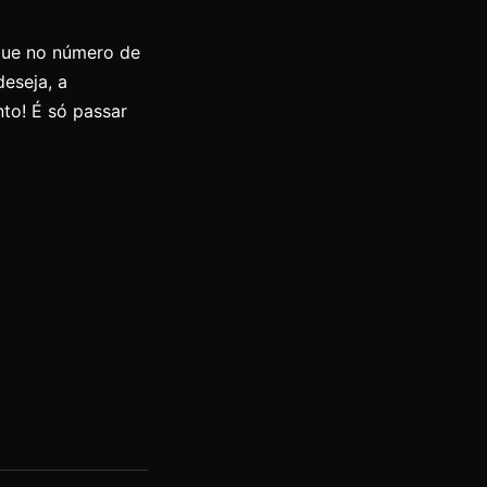
ique no número de
eseja, a
nto! É só passar