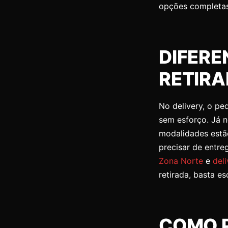
opções completa
DIFERE
RETIR
No delivery, o pe
sem esforço. Já n
modalidades estão
precisar de entr
Zona Norte
e
del
retirada, basta es
COMO 